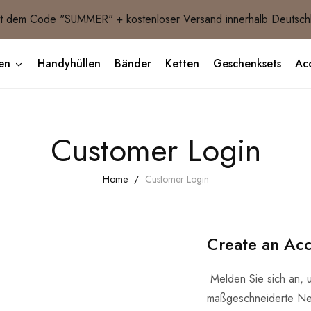
 dem Code "SUMMER" + kostenloser Versand innerhalb Deutsch
en
Handyhüllen
Bänder
Ketten
Geschenksets
Acc
Customer Login
Home
Customer Login
Create an Ac
Melden Sie sich an, 
maßgeschneiderte Ne