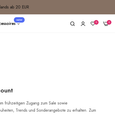
lands ab 20 EUR
NEW
0
0
essoires
count
um frühzeitigen Zugang zum Sale sowie
uheiten, Trends und Sonderangebote zu erhalten. Zum