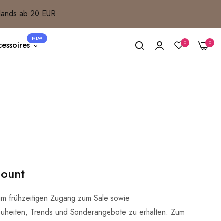
lands ab 20 EUR
NEW
0
0
essoires
count
um frühzeitigen Zugang zum Sale sowie
uheiten, Trends und Sonderangebote zu erhalten. Zum