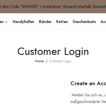
 dem Code "SUMMER" + kostenloser Versand innerhalb Deutsch
en
Handyhüllen
Bänder
Ketten
Geschenksets
Acc
Customer Login
Home
Customer Login
Create an Ac
Melden Sie sich an, 
maßgeschneiderte Ne