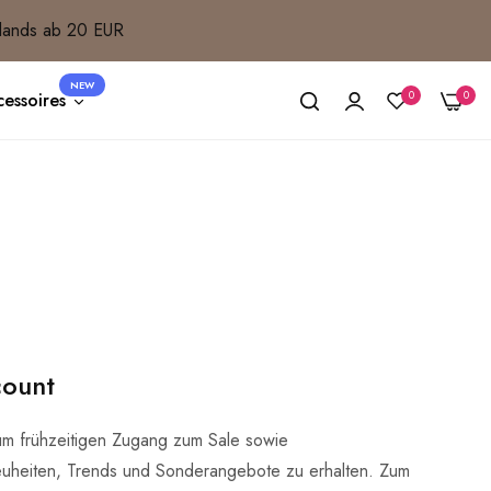
lands ab 20 EUR
NEW
0
0
essoires
count
um frühzeitigen Zugang zum Sale sowie
uheiten, Trends und Sonderangebote zu erhalten. Zum