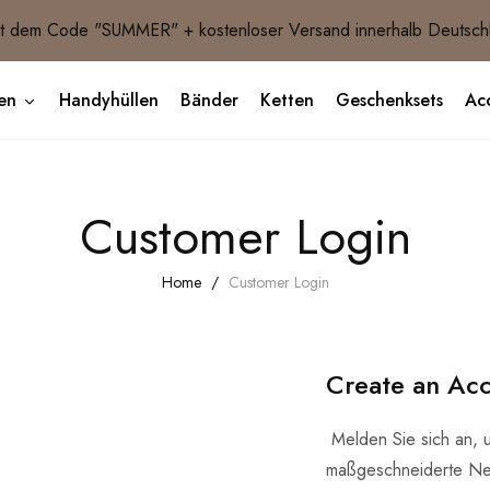
 dem Code "SUMMER" + kostenloser Versand innerhalb Deutsch
en
Handyhüllen
Bänder
Ketten
Geschenksets
Acc
Customer Login
Home
Customer Login
Create an Ac
Melden Sie sich an, 
maßgeschneiderte Ne