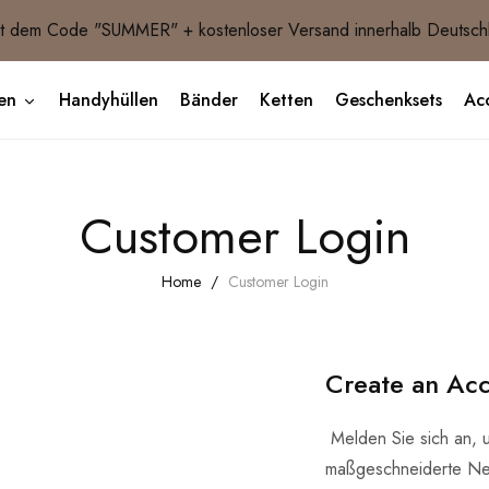
 dem Code "SUMMER" + kostenloser Versand innerhalb Deutsch
en
Handyhüllen
Bänder
Ketten
Geschenksets
Acc
Customer Login
Home
Customer Login
Create an Ac
Melden Sie sich an, 
maßgeschneiderte Ne