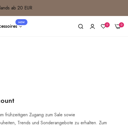
lands ab 20 EUR
NEW
0
0
essoires
count
um frühzeitigen Zugang zum Sale sowie
uheiten, Trends und Sonderangebote zu erhalten. Zum