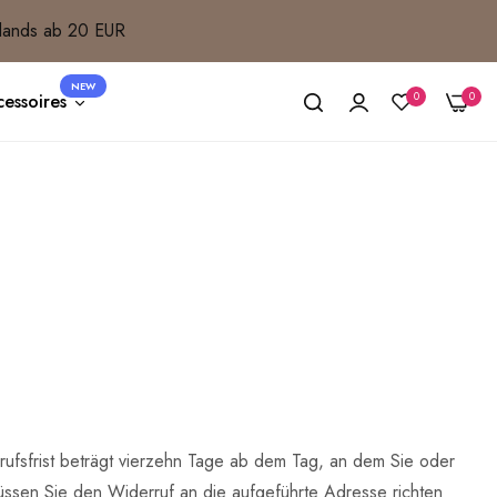
lands ab 20 EUR
NEW
0
0
essoires
ufsfrist beträgt vierzehn Tage ab dem Tag, an dem Sie oder
müssen Sie den Widerruf an die aufgeführte Adresse richten