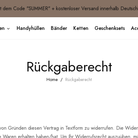
 dem Code "SUMMER" + kostenloser Versand innerhalb Deutsch
en
Handyhüllen
Bänder
Ketten
Geschenksets
Acc
Rückgaberecht
Home
Rückgaberecht
on Gründen diesen Vertrag in Textform zu widerrufen. Die Widerr
 die Waren erhalten haben/hat. Um Ihr Widerrufsrecht auszuüben, 