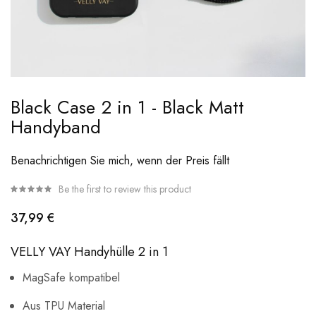
Skip
Black Case 2 in 1 - Black Matt
to
Handyband
the
beginning
Benachrichtigen Sie mich, wenn der Preis fällt
of
Be the first to review this product
the
images
37,99 €
gallery
VELLY VAY Handyhülle 2 in 1
MagSafe kompatibel
Aus TPU Material