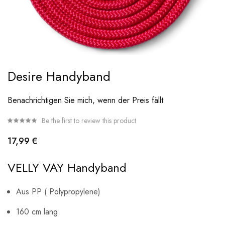
Skip
Desire Handyband
to
the
Benachrichtigen Sie mich, wenn der Preis fällt
beginning
Be the first to review this product
of
the
17,99 €
images
gallery
VELLY VAY Handyband
Aus PP ( Polypropylene)
160 cm lang