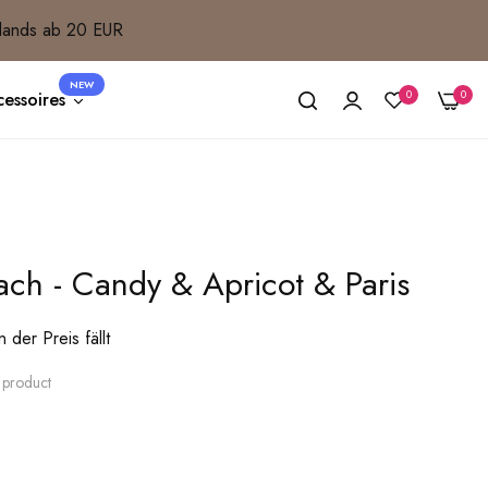
lands ab 20 EUR
NEW
0
0
essoires
ch - Candy & Apricot & Paris
der Preis fällt
s product