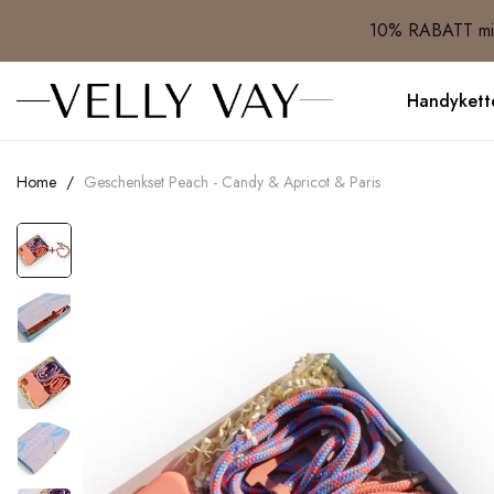
10% RABATT mit
Handykett
Home
Geschenkset Peach - Candy & Apricot & Paris
Skip
to
the
end
of
the
images
gallery