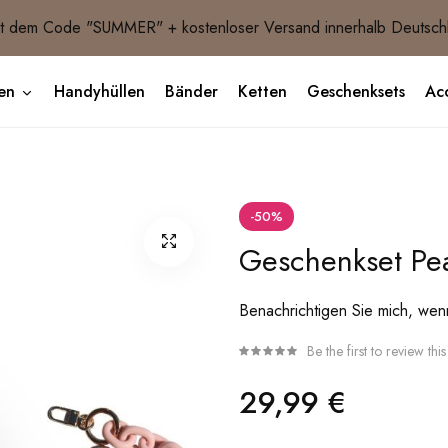
 dem Code "SUMMER" + kostenloser Versand innerhalb Deutsch
en
Handyhüllen
Bänder
Ketten
Geschenksets
Acc
-50%
Geschenkset Pea
Benachrichtigen Sie mich, wenn 
Be the first to review thi
29,99 €