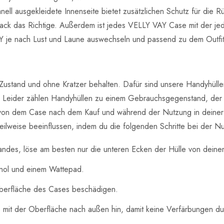
anell ausgekleidete Innenseite bietet zusätzlichen Schutz für die
mack das Richtige. Außerdem ist jedes VELLY VAY Case mit der j
 je nach Lust und Laune auswechseln und passend zu dem Outfit 
ustand und ohne Kratzer behalten. Dafür sind unsere Handyhülle
n. Leider zählen Handyhüllen zu einem Gebrauchsgegenstand, der
von dem Case nach dem Kauf und während der Nutzung in deiner Ha
lweise beeinflussen, indem du die folgenden Schritte bei der Nu
des, löse am besten nur die unteren Ecken der Hülle von dein
hanol und einem Wattepad.
berfläche des Cases beschädigen.
mit der Oberfläche nach außen hin, damit keine Verfärbungen dur