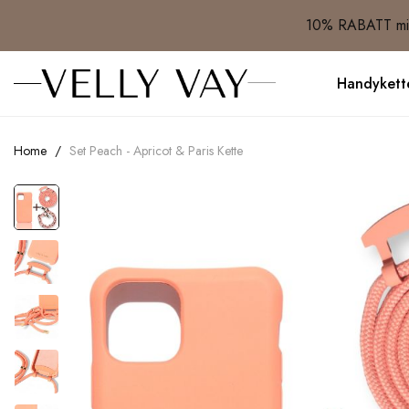
10% RABATT mit
Handykett
Home
Set Peach - Apricot & Paris Kette
Skip
to
the
end
of
the
images
gallery