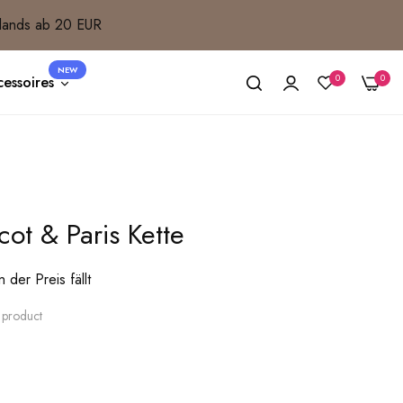
lands ab 20 EUR
NEW
0
0
essoires
cot & Paris Kette
der Preis fällt
s product