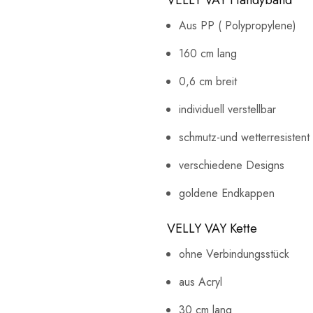
VELLY VAY Handyband
Aus PP ( Polypropylene)
160 cm lang
0,6 cm breit
individuell verstellbar
schmutz-und wetterresistent
verschiedene Designs
goldene Endkappen
VELLY VAY Kette
ohne Verbindungsstück
aus Acryl
30 cm lang