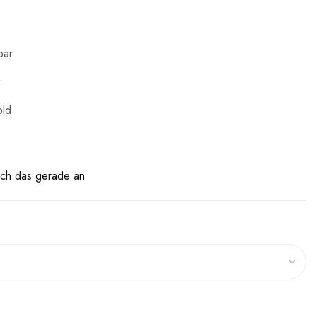
bar
old
ch das gerade an