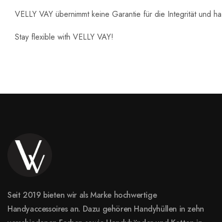
VELLY VAY übernimmt keine Garantie für die Integrität und ha
Stay flexible with VELLY VAY!
Seit 2019 bieten wir als Marke hochwertige
Handyaccessoires an. Dazu gehören Handyhüllen in zehn