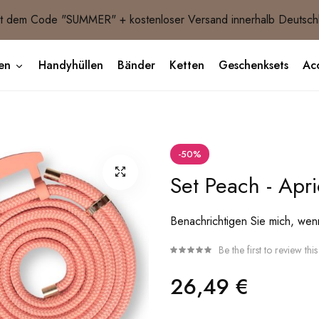
 dem Code "SUMMER" + kostenloser Versand innerhalb Deutsch
en
Handyhüllen
Bänder
Ketten
Geschenksets
Acc
-50%
Set Peach - Apri
Benachrichtigen Sie mich, wenn 
Be the first to review thi
26,49 €