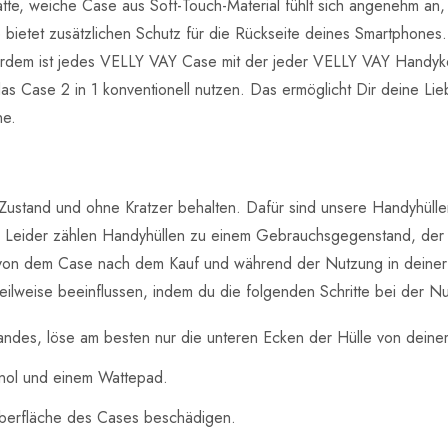
te, weiche Case aus Soft-Touch-Material fühlt sich angenehm an, 
te bietet zusätzlichen Schutz für die Rückseite deines Smartphon
ßerdem ist jedes VELLY VAY Case mit der jeder VELLY VAY Handyk
s Case 2 in 1 konventionell nutzen. Das ermöglicht Dir deine Lieb
ne.
ustand und ohne Kratzer behalten. Dafür sind unsere Handyhülle
n. Leider zählen Handyhüllen zu einem Gebrauchsgegenstand, der
von dem Case nach dem Kauf und während der Nutzung in deiner Ha
lweise beeinflussen, indem du die folgenden Schritte bei der Nu
des, löse am besten nur die unteren Ecken der Hülle von dein
hanol und einem Wattepad.
berfläche des Cases beschädigen.