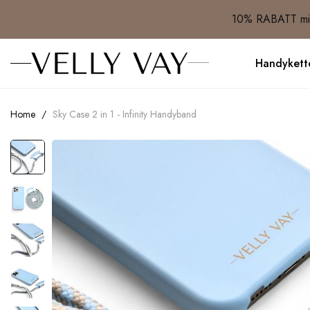
10% RABATT mit
Handykett
Home
Sky Case 2 in 1 - Infinity Handyband
Skip
to
the
end
of
the
images
gallery