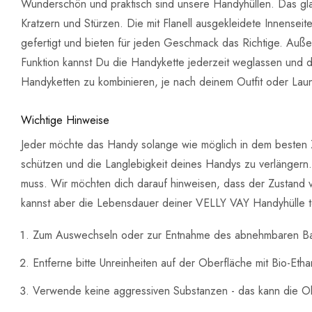
Wunderschön und praktisch sind unsere Handyhüllen. Das glat
Kratzern und Stürzen. Die mit Flanell ausgekleidete Innensei
gefertigt und bieten für jeden Geschmack das Richtige. Au
Funktion kannst Du die Handykette jederzeit weglassen und da
Handyketten zu kombinieren, je nach deinem Outfit oder Lau
Wichtige Hinweise
Jeder möchte das Handy solange wie möglich in dem besten Z
schützen und die Langlebigkeit deines Handys zu verlänger
muss. Wir möchten dich darauf hinweisen, dass der Zustand 
kannst aber die Lebensdauer deiner VELLY VAY Handyhülle tei
Zum Auswechseln oder zur Entnahme des abnehmbaren Ban
Entferne bitte Unreinheiten auf der Oberfläche mit Bio-Et
Verwende keine aggressiven Substanzen - das kann die O