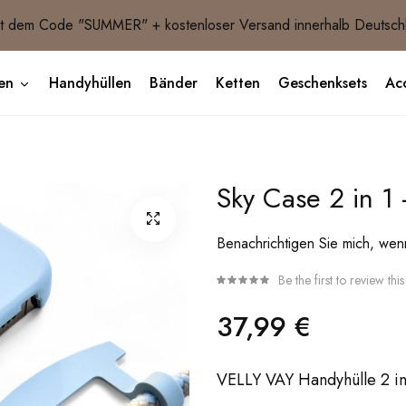
 dem Code "SUMMER" + kostenloser Versand innerhalb Deutsch
en
Handyhüllen
Bänder
Ketten
Geschenksets
Acc
Sky Case 2 in 1 
Benachrichtigen Sie mich, wenn 
Be the first to review thi
37,99 €
VELLY VAY Handyhülle 2 in