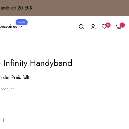
lands ab 20 EUR
NEW
0
0
essoires
- Infinity Handyband
der Preis fällt
s product
 1